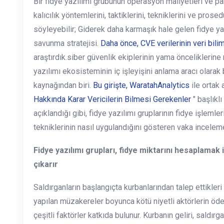
Bir fidye yazılımı grubunun operasyon maliyetleri ve p
kalıcılık yöntemlerini, taktiklerini, tekniklerini ve prosedü
söyleyebilir; Giderek daha karmaşık hale gelen fidye yazı
savunma stratejisi.
Daha önce, CVE verilerinin veri bilim
araştırdık.siber güvenlik ekiplerinin yama önceliklerine r
yazılımı ekosisteminin iç işleyişini anlama aracı olarak
kaynağından biri.
Bu girişte, WaratahAnalytics
ile ortak 
Hakkında Karar Vericilerin Bilmesi Gerekenler
" başlıklı
açıklandığı gibi, fidye yazılımı gruplarının fidye işlemle
tekniklerinin nasıl uygulandığını gösteren vaka incelemel
Fidye yazılımı grupları, fidye miktarını hesaplamak i
çıkarır
Saldırganların başlangıçta kurbanlarından talep ettikleri
yapılan müzakereler boyunca kötü niyetli aktörlerin öd
çeşitli faktörler katkıda bulunur. Kurbanın geliri, sald