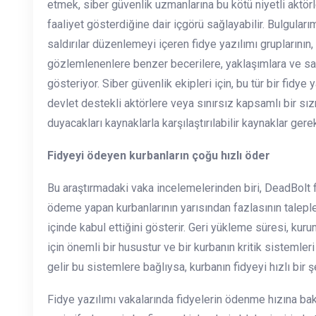
etmek, siber güvenlik uzmanlarına bu kötü niyetli aktörle
faaliyet gösterdiğine dair içgörü sağlayabilir. Bulguları
saldırılar düzenlemeyi içeren fidye yazılımı gruplarının,
gözlemlenenlere benzer becerilere, yaklaşımlara ve sa
gösteriyor. Siber güvenlik ekipleri için, bu tür bir fidye
devlet destekli aktörlere veya sınırsız kapsamlı bir sı
duyacakları kaynaklarla karşılaştırılabilir kaynaklar gerek
Fidyeyi ödeyen kurbanların çoğu hızlı öder
Bu araştırmadaki vaka incelemelerinden biri, DeadBolt f
ödeme yapan kurbanlarının yarısından fazlasının taleple
içinde kabul ettiğini gösterir. Geri yükleme süresi, kur
için önemli bir husustur ve bir kurbanın kritik sistemleri
gelir bu sistemlere bağlıysa, kurbanın fidyeyi hızlı bi
Fidye yazılımı vakalarında fidyelerin ödenme hızına baka