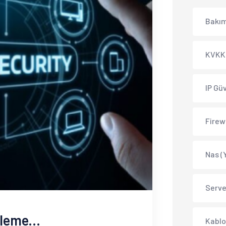
Bakı
KVKK 
IP Gü
Firew
Nas (
Serve
leme...
Kablo