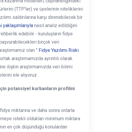
ara kazanma modelleri, cephaneliğindeki
rlerini (TTP'ler) ve üyelerinin niteliklerini
lımı saldırılarına karşı direnebilecek bir
i yaklaşımlarıyla
nasıl analiz edildiğini
ehberlik edebilir - kuruluşların fidye
 başvurabilecekleri birçok veri
araştırmamız olan "
Fidye Yazılımı Riski
 ortak araştırmamızda ayrıntılı olarak
rine ilişkin araştırmamızda veri bilimi
erini ele alıyoruz .
çin potansiyel kurbanların profilini
 fidye miktarına ve daha sonra onlarla
emeye istekli oldukları minimum miktara
ırganın en çok düşündüğü konulardan