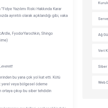
Kurul
 "Fidye Yazılımı Riski Hakkında Karar
zda ayrıntılı olarak açıklandığı gibi, vaka
Serve
Ardle, FyodorYarochkin, Shingo
Ağ Gü
lime)
Veri 
Leverett
Siber
erinden bu yana çok yol kat etti. Kötü
Web D
cut yerel veya bölgesel ödeme
n ortaya çıkışı bu siber tehdidin