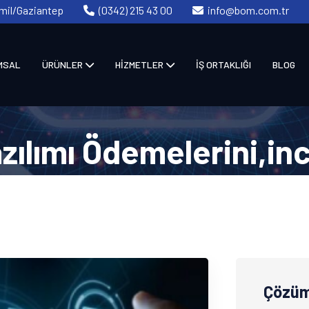
amil/Gaziantep
(0342) 215 43 00
info@bom.com.tr
MSAL
ÜRÜNLER
HİZMETLER
İŞ ORTAKLIĞI
BLOG
zılımı Ödemelerini,in
Anasayfa
Hizmetler
Çözüm