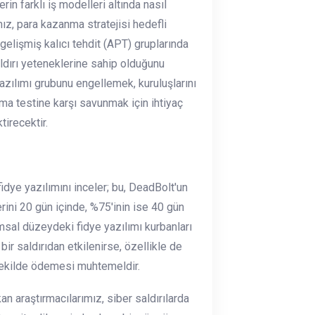
rin farklı iş modelleri altında nasıl
mız, para kazanma stratejisi hedefli
 gelişmiş kalıcı tehdit (APT) gruplarında
ldırı yeteneklerine sahip olduğunu
 yazılımı grubunu engellemek, kuruluşlarını
zma testine karşı savunmak için ihtiyaç
tirecektir.
idye yazılımını inceler; bu, DeadBolt'un
rini 20 gün içinde, %75'inin ise 40 gün
umsal düzeydeki fidye yazılımı kurbanları
 bir saldırıdan etkilenirse, özellikle de
r şekilde ödemesi muhtemeldir.
n araştırmacılarımız, siber saldırılarda