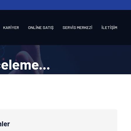
KARİYER
ONLİNE SATIŞ
SERVİS MERKEZİ
İLETİŞİM
celeme...
ler