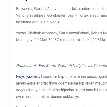
Bu yazıda, WaratahAnalytics ile ortak araştır
m
amız olan
Vericilerin Bilmesi Gerekenler" başlıklı ortak araştırmamı
incelemelerini ele alıyoruz.
Yazan: Vladimir Kropotov, MatsukawaBakuei, Robert Mc
Matsugaya09 Mart 2023Okuma süresi: 4 dk ( 1174 ke
Ortak olarak: Erin Burns, WaratahAnalytics'tenEireann
Fidye yazılımı,
İnternet'in kripto para birimi öncesi günl
niyetli aktörler artık fidye ödemelerini toplarken mev
seçenekleriyle sınırlı olmadığından, kripto para birimini
evriminde önemli bir dönüm noktasıydı.