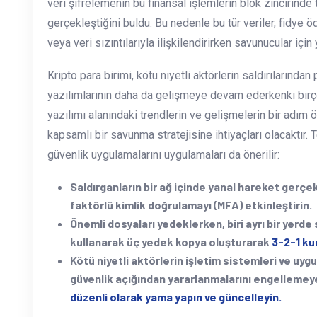
veri şifrelemenin bu finansal işlemlerin blok zincirinde
gerçekleştiğini buldu. Bu nedenle bu tür veriler, fidye öd
veya veri sızıntılarıyla ilişkilendirirken savunucular için y
Kripto para birimi, kötü niyetli aktörlerin saldırılarından
yazılımlarının daha da gelişmeye devam ederkenki birço
yazılımı alanındaki trendlerin ve gelişmelerin bir adım
kapsamlı bir savunma stratejisine ihtiyaçları olacaktır. 
güvenlik uygulamalarını uygulamaları da önerilir:
Saldırganların bir ağ içinde yanal hareket gerç
faktörlü kimlik doğrulamayı (MFA) etkinleştirin.
Önemli dosyaları yedeklerken, biri ayrı bir yerde
kullanarak üç yedek kopya oluşturarak
3-2-1 kur
Kötü niyetli aktörlerin işletim sistemleri ve uyg
güvenlik açığından yararlanmalarını engelleme
düzenli olarak yama yapın ve güncelleyin.