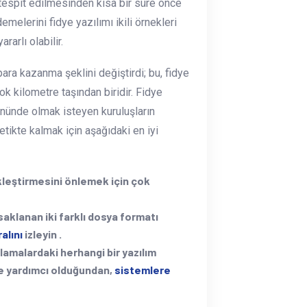
 tespit edilmesinden kısa bir süre önce
emelerini fidye yazılımı ikili örnekleri
ararlı olabilir.
 para kazanma şeklini değiştirdi; bu, fidye
k kilometre taşından biridir. Fidye
 önünde olmak isteyen kuruluşların
Tetikte kalmak için aşağıdaki en iyi
ekleştirmesini önlemek için çok
 saklanan iki farklı dosya formatı
alını
izleyin .
ulamalardaki herhangi bir yazılım
ye yardımcı olduğundan,
sistemlere