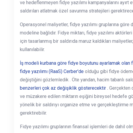
ve hedeflenmeyen fidye yazılımı kampanyalarını ayırt e
saldırıları atlatmak özel savunma stratejileri gerektire
Operasyonel maliyetler, fidye yazılımı gruplarına göre d
modeline bağlıdır. Fidye miktarı, fidye yazılımı aktörleri 
için tasarlanmış bir saldırıda maruz kaldıkları maliyetler,
kullanılabilir.
İş modeli kurbana göre fidye boyutunu ayarlamak olan fid
fidye yazılımı (RaaS) Cerber'de
olduğu gibi fidye ödem
değiştiğini gözlemledik . Öte yandan, hacim tabanlı sal
benzerleri çok az değişiklik gösterecektir .
Gerçekten d
ve müzakere edilen miktarın eşiğini bireysel hedefe gö
yönelik bir saldırıyı organize etme ve gerçekleştirme m
gerektirebilir.
Fidye yazılımı gruplarının finansal işlemleri de dahil olm